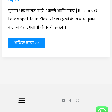
Dipali
मुलांना भूक लागत नाही ? करणे आणि उपाय | Reasons Of
Low Appetite in Kids जेवण म्हटले की बऱ्याच मुलांना
कंटाळा येतो, मुलांची जेवायची इच्छाच
अधिक वाचा >>
Y
F
I
o
a
n
u
c
s
t
e
t
u
b
a