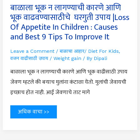
Causes
बाळाला भूक न लागण्याची कारणे आणि
and
भूक वाढवण्यासाठीचे घरगुती उपाय |Loss
Best
9
Of Appetite In Children : Causes
Tips
To
and Best 9 Tips To Improve It
Improve
It
Leave a Comment
/
बाळाचा आहार/ Diet For Kids
,
वजन वाढीसाठी उपाय / Weight gain
/ By
Dipali
बाळाला भूक न लागण्याची कारणे आणि भूक वाढीसाठी उपाय
जेवण म्हटले की बऱ्याच मुलांना कंटाळा येतो. मुलांची जेवायची
इच्छाच होत नाही. आई जेवणाचे ताट मागे
अधिक वाचा >>