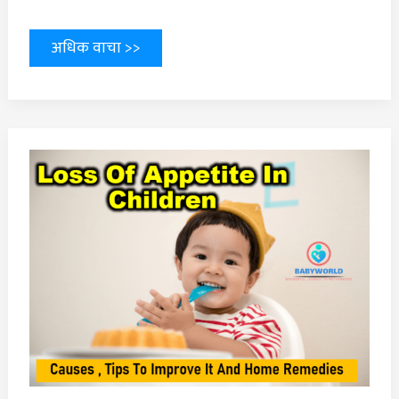
अधिक वाचा >>
बाळाला
भूक
न
लागण्याची
कारणे
आणि
भूक
वाढवण्यासाठीचे
घरगुती
उपाय
|Loss
Of
Appetite
In
Children
: