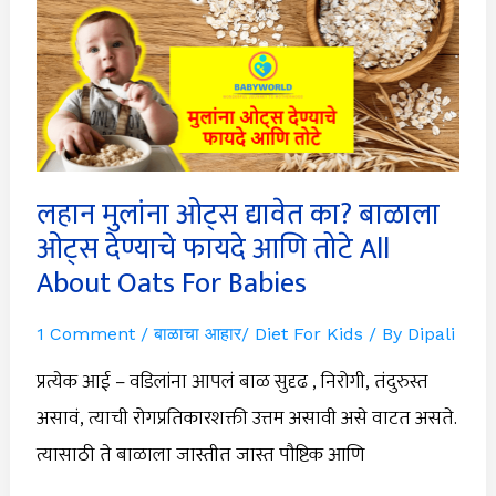
का?
बाळाला
ओट्स
देण्याचे
फायदे
आणि
तोटे
All
About
Oats
लहान मुलांना ओट्स द्यावेत का? बाळाला
For
Babies
ओट्स देण्याचे फायदे आणि तोटे All
About Oats For Babies
1 Comment
/
बाळाचा आहार/ Diet For Kids
/ By
Dipali
प्रत्येक आई – वडिलांना आपलं बाळ सुदृढ , निरोगी, तंदुरुस्त
असावं, त्याची रोगप्रतिकारशक्ती उत्तम असावी असे वाटत असते.
त्यासाठी ते बाळाला जास्तीत जास्त पौष्टिक आणि