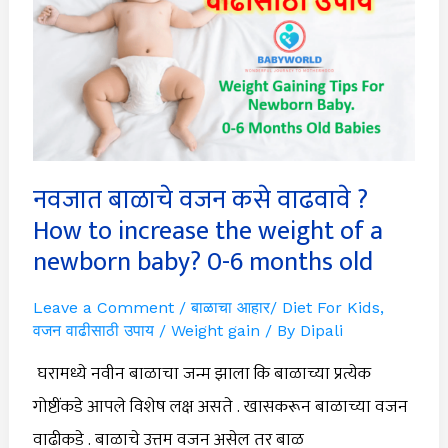
वाढवावे
?
How
to
increase
the
weight
of
a
newborn
नवजात बाळाचे वजन कसे वाढवावे ?
baby?
0-
How to increase the weight of a
6
months
newborn baby? 0-6 months old
old
Leave a Comment
/
बाळाचा आहार/ Diet For Kids
,
वजन वाढीसाठी उपाय / Weight gain
/ By
Dipali
घरामध्ये नवीन बाळाचा जन्म झाला कि बाळाच्या प्रत्येक
गोष्टींकडे आपले विशेष लक्ष असते . खासकरून बाळाच्या वजन
वाढीकडे . बाळाचे उत्तम वजन असेल तर बाळ