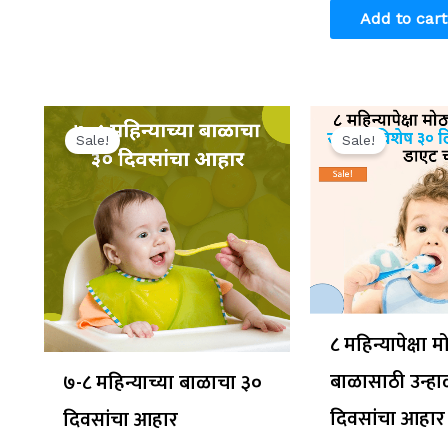
Add to cart
Original
Current
Origin
price
price
price
Sale!
Sale!
was:
is:
was:
₹299.00.
₹199.00.
₹299.0
८ महिन्यापेक्षा म
बाळासाठी उन्हा
७-८ महिन्याच्या बाळाचा ३०
दिवसांचा आहार
दिवसांचा आहार