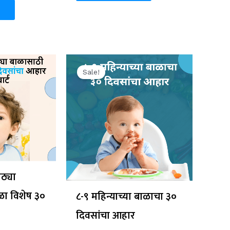
al
Current
Original
Current
price
price
price
Sale!
is:
was:
is:
0.
₹199.00.
₹299.00.
₹199.00.
ोठ्या
ळा विशेष ३०
८-९ महिन्याच्या बाळाचा ३०
दिवसांचा आहार