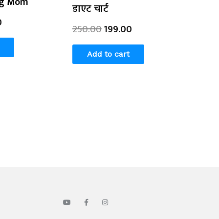
ng Mom
डाएट चार्ट
0
250.00
199.00
Add to cart
Y
F
I
o
a
n
u
c
s