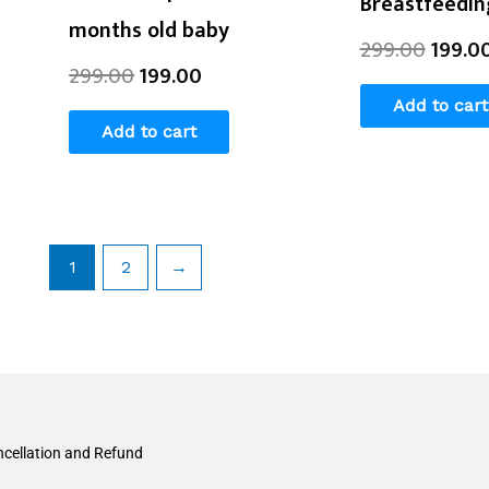
Breastfeedi
months old baby
299.00
199.0
299.00
199.00
Add to cart
Add to cart
1
2
→
cellation and Refund