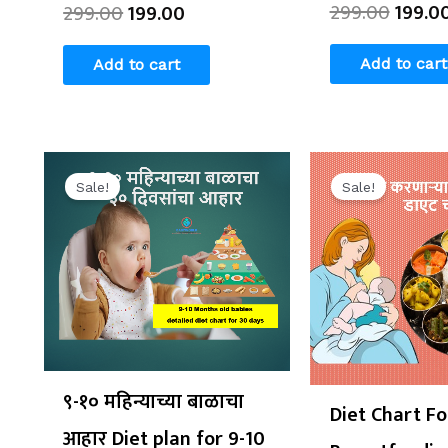
299.00
199.0
299.00
199.00
Add to cart
Add to cart
Original
Current
Origin
price
price
price
Sale!
Sale!
was:
is:
was:
₹299.00.
₹199.00.
₹299.0
९-१० महिन्याच्या बाळाचा
Diet Chart Fo
आहार Diet plan for 9-10