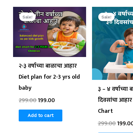
Original
Current
Origin
price
price
price
Sale!
Sale!
was:
is:
was:
₹299.00.
₹199.00.
₹299.0
२-३ वर्षाच्या बाळाचा आहार
Diet plan for 2-3 yrs old
baby
३ – ४ वर्षाच्या
दिवसांचा आहार
299.00
199.00
Chart
Add to cart
299.00
199.0