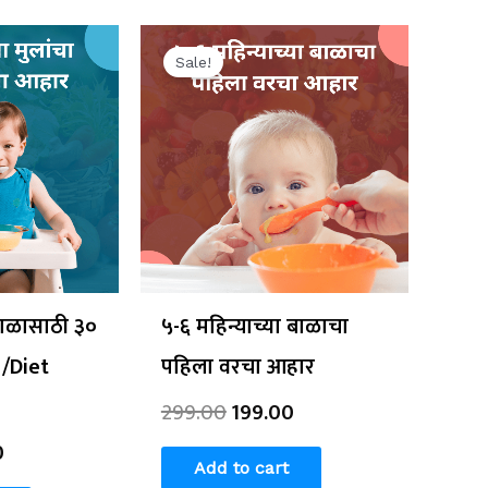
al
Current
Original
Current
price
price
price
Sale!
is:
was:
is:
0.
₹199.00.
₹299.00.
₹199.00.
 बाळासाठी ३०
५-६ महिन्याच्या बाळाचा
 /Diet
पहिला वरचा आहार
299.00
199.00
0
Add to cart