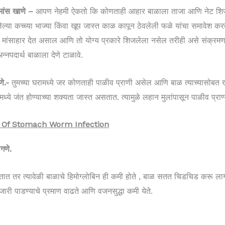
मांस खाणे –
आपण नेहमी ऐकतो कि कोणताही आहार बाळाला ताजा आणि नेट शिजले
लेल्या कच्च्या भाज्या किंवा खूप जास्त काळ कापून ठेवलेली फळे यांचा समावे
 मांसाहार देत असाल आणि तो योग्य प्रकारे शिजलेला नसेल तरीही असे संक्रमण
 अन्नपदार्थ बाळाला देणे टाळावे.
णे.-
तुमच्या घरामध्ये जर कोणताही पाळीव प्राणी असेल आणि बाळ त्याच्यासोबत खे
ध्ये जंत होण्याच्या शक्यता जास्त असतात. त्यामुळे लहान मुलांपासून पाळीव प्राण्
Signs Of Stomach Worm Infection
ागणे.
त होतात तर त्यावेळी बाळाचे हिमोग्लोबिन ही कमी होते , बाळ सतत चिडचिड करू ला
जारी पाडण्याचे प्रमाण वाढते आणि वजनसुद्धा कमी येते.