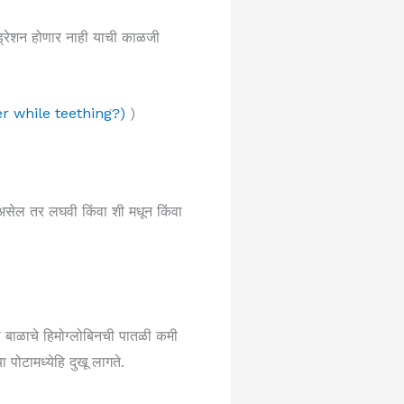
ड्रेशन होणार नाही याची काळजी
ver while teething?)
)
 असेल तर लघवी किंवा शी मधून किंवा
ुळे बाळाचे हिमोग्लोबिनची पातळी कमी
पोटामध्येहि दुखू लागते.