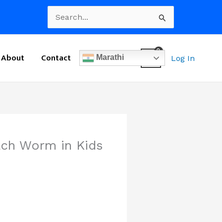
Search
for:
About
Contact
Marathi
Log In
Stomach Worm in Kids