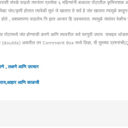
िसराशी संपर्क वाढतो त्यानंतर प्रत्येक ६ महिन्यांनी बाळाला पोटातील कृमिनाशक
 जेव्हा जंत/कृमी होतात त्यावेळी मुलं जे खातात ते सर्व हे जंत खातात त्यामुळे काहून
मी होते , अशक्तपणा वाढतोय नि इतर आजार हि उदभवतात. त्यामुळे जंतांवर वेळी
्या पोटामध्ये जंत होण्याची करणे आणि त्यावरील सर्व घरगुती उपाय याबद्दल थोडक्य
ंका (doubts) असतील तर Comment Box मध्ये लिहा. मी तुमच्या प्रश्नांच
ारणे , लक्षणे आणि उपचार
े ,उपाय,आहार आणि काळजी