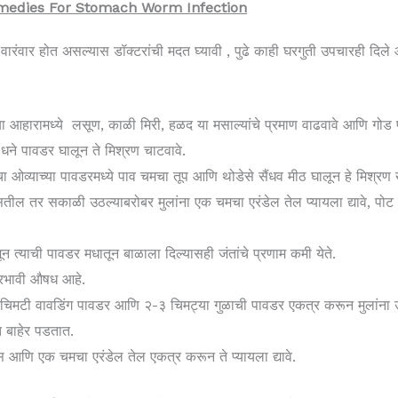
र Remedies For Stomach Worm Infection
रंवार होत असल्यास डॉक्टरांची मदत घ्यावी , पुढे काही घरगुती उपचारही दिले आहेत 
्या आहारामध्ये लसूण, काळी मिरी, हळद या मसाल्यांचे प्रमाण वाढवावे आणि गोड पद
 धने पावडर घालून ते मिश्रण चाटवावे.
ओव्याच्या पावडरमध्ये पाव चमचा तूप आणि थोडेसे सैंधव मीठ घालून हे मिश्रण खा
सतील तर सकाळी उठल्याबरोबर मुलांना एक चमचा एरंडेल तेल प्यायला द्यावे, पोट
न त्याची पावडर मधातून बाळाला दिल्यासही जंतांचे प्रणाम कमी येते.
्रभावी औषध आहे.
 चिमटी वावडिंग पावडर आणि २-३ चिमट्या गुळाची पावडर एकत्र करून मुलांना 
 बाहेर पडतात.
रस आणि एक चमचा एरंडेल तेल एकत्र करून ते प्यायला द्यावे.